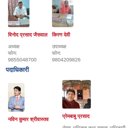
विनोद प्रसाद जैसवाल
किरण देवी
अध्यक्ष
उपाध्यक्ष
फोन:
फोन:
9855048700
9804209826
पदाधिकारी
प्रेमबाबु प्रसाद
नविन कुमार श्रीवास्तव