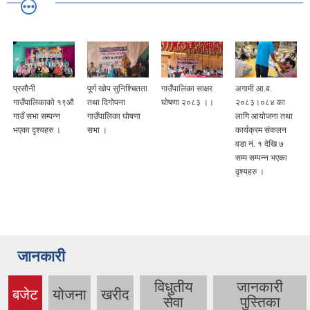
प्रसौनी
पूर्ण खोप सुनिश्चितता
गाउँपालिका साक्षर
अगामी आ.व.
गाउँपालिकाको १९औ
तथा दिगोपना
घोषणा २०८३ ।।
२०८३।०८४ का
गाउँ सभा सम्पन्न
गाउँपालिका घोषणा
लागि आयोजना तथा
भएका दृश्यहरु ।
सभा ।
कार्यक्रम संकलन
वडा नं. १ देखि ७
सम्म सम्पन्न भएका
दृश्यहरु ।
जानकारी
विधुतीय
जानकारी
बजेट
योजना
खरीद
(active
सेवा
पुस्तिका