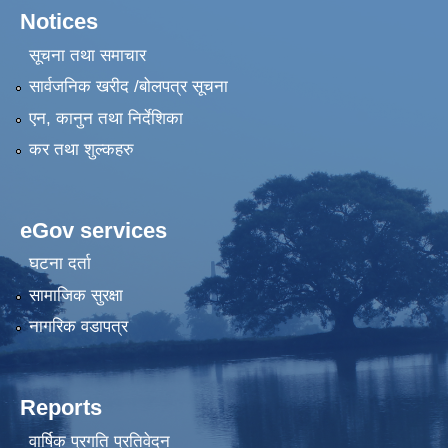
Notices
सूचना तथा समाचार
सार्वजनिक खरीद /बोलपत्र सूचना
एन, कानुन तथा निर्देशिका
कर तथा शुल्कहरु
eGov services
घटना दर्ता
सामाजिक सुरक्षा
नागरिक वडापत्र
Reports
वार्षिक प्रगति प्रतिवेदन