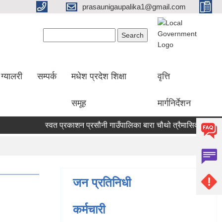
prasaunigaupalika1@gmail.com
Search form
Search
ग्यालरी
सम्पर्क
मधेश प्रदेश शिक्षा
वृत्ति
समूह
मार्गनिर्देशन
स्वत प्रकाशन प्रसौनी गाउँपालिका बारा चौथो त्रैमासिक (वैशाख दे
जन प्रतिनिधी
कर्मचारी