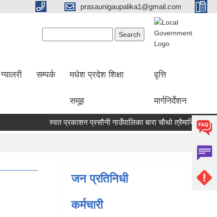
prasaunigaupalika1@gmail.com
Search form
Search
ग्यालरी
सम्पर्क
मधेश प्रदेश शिक्षा
वृत्ति
समूह
मार्गनिर्देशन
स्वत प्रकाशन प्रसौनी गाउँपालिका बारा चौथो त्रैमासिक (वैशाख 
जन प्रतिनिधी
कर्मचारी