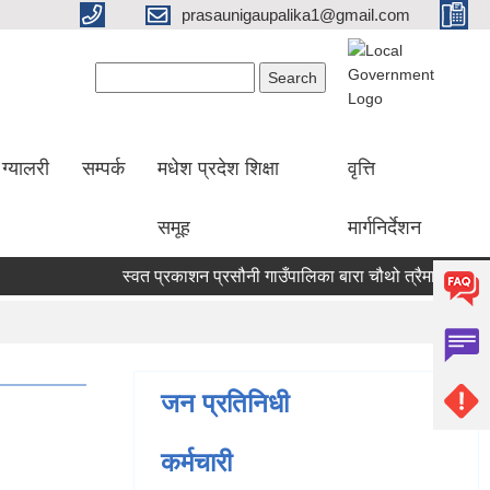
prasaunigaupalika1@gmail.com
Search form
Search
ग्यालरी
सम्पर्क
मधेश प्रदेश शिक्षा
वृत्ति
समूह
मार्गनिर्देशन
स्वत प्रकाशन प्रसौनी गाउँपालिका बारा चौथो त्रैमासिक (वैशाख
जन प्रतिनिधी
कर्मचारी