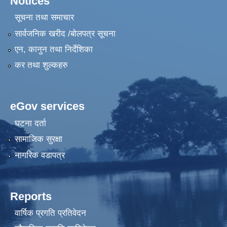
Notices
सूचना तथा समाचार
सार्वजनिक खरीद /बोलपत्र सूचना
एन, कानुन तथा निर्देशिका
कर तथा शुल्कहरु
eGov services
घटना दर्ता
सामाजिक सुरक्षा
नागरिक वडापत्र
Reports
वार्षिक प्रगति प्रतिवेदन