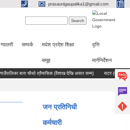
prasaunigaupalika1@gmail.com
Search form
Search
ग्यालरी
सम्पर्क
मधेश प्रदेश शिक्षा
वृत्ति
समूह
मार्गनिर्देशन
ँपालिका बारा चौथो त्रैमासिक (वैशाख देखि असार सम्म)
सटर (कोठा) भाडामा 
जन प्रतिनिधी
कर्मचारी