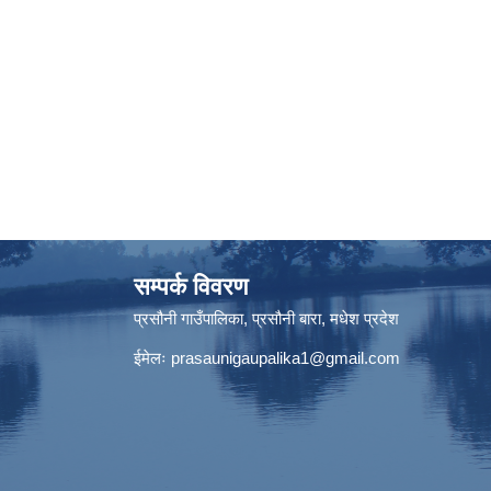
सम्पर्क विवरण
प्रसौनी गाउँपालिका, प्रसौनी बारा, मधेश प्रदेश
ईमेलः
prasaunigaupalika1@gmail.com