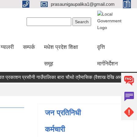
prasaunigaupalika1@gmail.com
Search form
Search
ग्यालरी
सम्पर्क
मधेश प्रदेश शिक्षा
वृत्ति
समूह
मार्गनिर्देशन
प्रकाशन प्रसौनी गाउँपालिका बारा चौथो त्रैमासिक (वैशाख देखि असार सम्म)
जन प्रतिनिधी
कर्मचारी