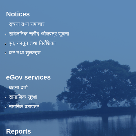
Notices
सूचना तथा समाचार
सार्वजनिक खरीद /बोलपत्र सूचना
एन, कानुन तथा निर्देशिका
कर तथा शुल्कहरु
eGov services
घटना दर्ता
सामाजिक सुरक्षा
नागरिक वडापत्र
Reports