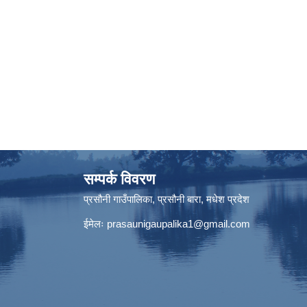
सम्पर्क विवरण
प्रसौनी गाउँपालिका, प्रसौनी बारा, मधेश प्रदेश
ईमेलः
prasaunigaupalika1@gmail.com