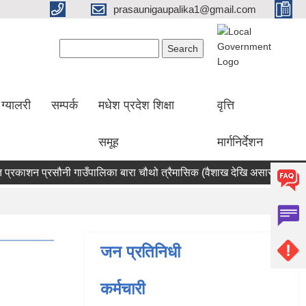
prasaunigaupalika1@gmail.com
Search form
Search
ग्यालरी
सम्पर्क
मधेश प्रदेश शिक्षा
वृत्ति
समूह
मार्गनिर्देशन
्रकाशन प्रसौनी गाउँपालिका बारा चौथो त्रैमासिक (वैशाख देखि असार सम्म)
जन प्रतिनिधी
कर्मचारी