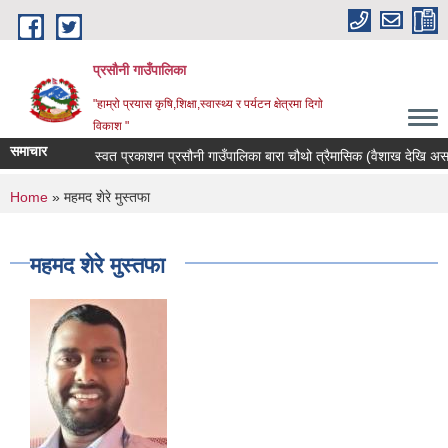
Skip to main content
प्रसौनी गाउँपालिका
"हाम्रो प्रयास कृषि,शिक्षा,स्वास्थ्य र पर्यटन क्षेत्रमा दिगाे
विकाश "
समाचार
स्वत प्रकाशन प्रसौनी गाउँपालिका बारा चौथो त्रैमासिक (वैशाख देखि असार
You are here
Home
» महमद शेरे मुस्तफा
महमद शेरे मुस्तफा