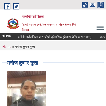
Skip to main content
प्रसौनी गाउँपालिका
"हाम्रो प्रयास कृषि,शिक्षा,स्वास्थ्य र पर्यटन क्षेत्रमा दिगाे
विकाश "
समाचार
त प्रकाशन प्रसौनी गाउँपालिका बारा चौथो त्रैमासिक (वैशाख देखि असार सम्म)
सटर (को
You are here
Home
» मनोज कुमार गुप्ता
मनोज कुमार गुप्ता