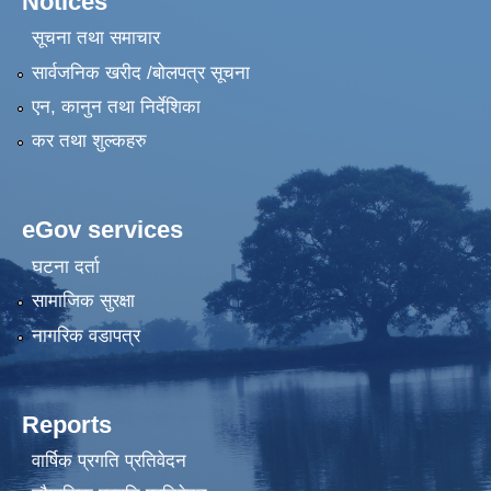
Notices
सूचना तथा समाचार
सार्वजनिक खरीद /बोलपत्र सूचना
एन, कानुन तथा निर्देशिका
कर तथा शुल्कहरु
eGov services
घटना दर्ता
सामाजिक सुरक्षा
नागरिक वडापत्र
Reports
वार्षिक प्रगति प्रतिवेदन