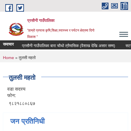
Skip to main content
प्रसौनी गाउँपालिका
"हाम्रो प्रयास कृषि,शिक्षा,स्वास्थ्य र पर्यटन क्षेत्रमा दिगाे
विकाश "
समाचार
वत प्रकाशन प्रसौनी गाउँपालिका बारा चौथो त्रैमासिक (वैशाख देखि असार सम्म)
सटर (क
You are here
Home
» तुलसी महतो
तुलसी महतो
वडा सदस्य
फोन:
९८२१८८०८६७
जन प्रतिनिधी