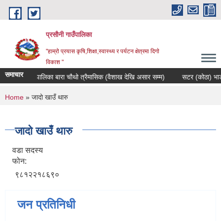
Skip to main content
प्रसौनी गाउँपालिका
"हाम्रो प्रयास कृषि,शिक्षा,स्वास्थ्य र पर्यटन क्षेत्रमा दिगाे
विकाश "
समाचार
प्रसौनी गाउँपालिका बारा चौथो त्रैमासिक (वैशाख देखि असार सम्म)
सटर (कोठा) भाडामा
You are here
Home
» जादो खाउँ थारु
जादो खाउँ थारु
वडा सदस्य
फोन:
९८१२२१८६९०
जन प्रतिनिधी