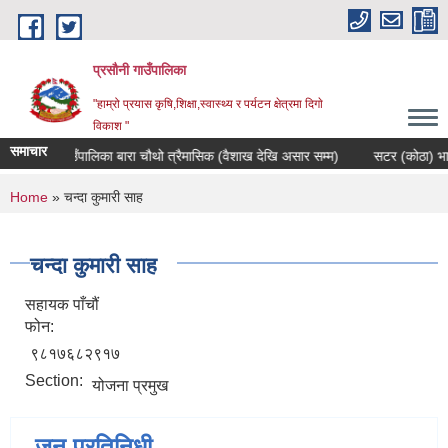
Skip to main content
प्रसौनी गाउँपालिका
"हाम्रो प्रयास कृषि,शिक्षा,स्वास्थ्य र पर्यटन क्षेत्रमा दिगाे
विकाश "
समाचार
 प्रसौनी गाउँपालिका बारा चौथो त्रैमासिक (वैशाख देखि असार सम्म)
सटर (कोठा) भाडाम
You are here
Home
» चन्दा कुमारी साह
चन्दा कुमारी साह
सहायक पाँचौं
फोन:
९८१७६८२९१७
Section:
योजना प्रमुख
जन प्रतिनिधी