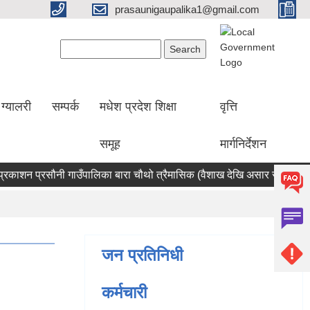
prasaunigaupalika1@gmail.com
Search form
Search
ग्यालरी
सम्पर्क
मधेश प्रदेश शिक्षा
वृत्ति
समूह
मार्गनिर्देशन
ाशन प्रसौनी गाउँपालिका बारा चौथो त्रैमासिक (वैशाख देखि असार सम्म)
सट
जन प्रतिनिधी
कर्मचारी