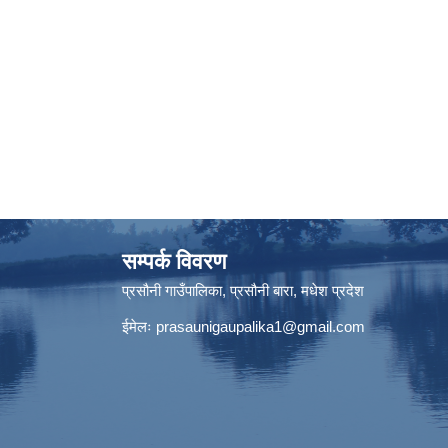
सम्पर्क विवरण
प्रसौनी गाउँपालिका, प्रसौनी बारा, मधेश प्रदेश
ईमेलः
prasaunigaupalika1@gmail.com