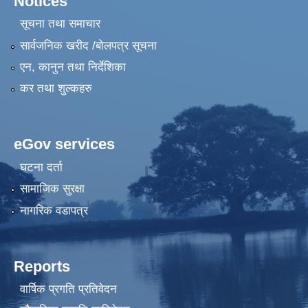
Notices
सूचना तथा समाचार
सार्वजनिक खरीद /बोलपत्र सूचना
एन, कानुन तथा निर्देशिका
कर तथा शुल्कहरु
eGov services
घटना दर्ता
सामाजिक सुरक्षा
नागरिक वडापत्र
Reports
वार्षिक प्रगति प्रतिवेदन