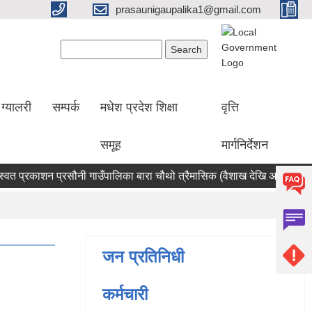
prasaunigaupalika1@gmail.com
Search form
Search
ग्यालरी
सम्पर्क
मधेश प्रदेश शिक्षा
वृत्ति
समूह
मार्गनिर्देशन
प्रकाशन प्रसौनी गाउँपालिका बारा चौथो त्रैमासिक (वैशाख देखि असार सम्म)
जन प्रतिनिधी
कर्मचारी